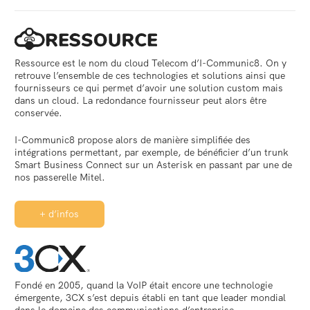
Ressource est le nom du cloud Telecom d’I-Communic8. On y
retrouve l’ensemble de ces technologies et solutions ainsi que
fournisseurs ce qui permet d’avoir une solution custom mais
dans un cloud. La redondance fournisseur peut alors être
conservée.
Société
I-Communic8 propose alors de manière simplifiée des
intégrations permettant, par exemple, de bénéficier d’un trunk
I-Crea8
Smart Business Connect sur un Asterisk en passant par une de
nos passerelle Mitel.
Services
+ d’infos
Terminaux et solutions VoIP
Solutions IP
Contact
Fondé en 2005, quand la VoIP était encore une technologie
émergente, 3CX s’est depuis établi en tant que leader mondial