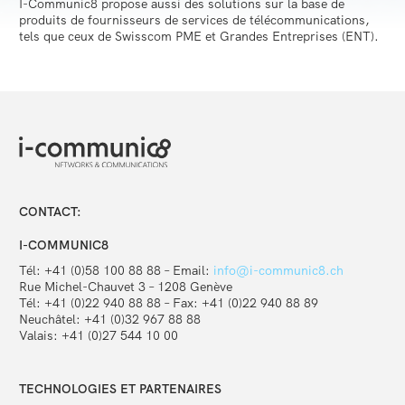
I-Communic8 propose aussi des solutions sur la base de
produits de fournisseurs de services de télécommunications,
tels que ceux de Swisscom PME et Grandes Entreprises (ENT).
Société
I-Crea8
Services
Terminaux et solutions VoIP
CONTACT:
Solutions IP
I-COMMUNIC8
Tél: +41 (0)58 100 88 88 – Email:
info@i-communic8.ch
Contact
Rue Michel-Chauvet 3 – 1208 Genève
Tél: +41 (0)22 940 88 88 – Fax: +41 (0)22 940 88 89
Neuchâtel: +41 (0)32 967 88 88
Valais: +41 (0)27 544 10 00
TECHNOLOGIES ET PARTENAIRES