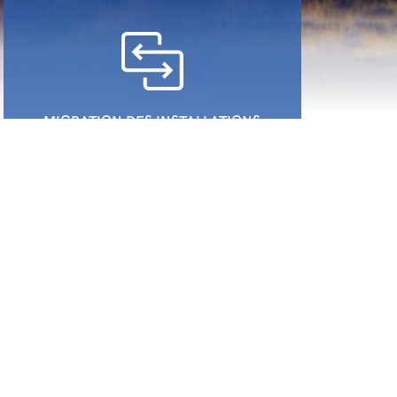
MIGRATION DES INSTALLATIONS
EXISTANTES VERS LA VOIP
La VoIP s’est imposée. Plusieurs
constructeurs et, par voie de
conséquence, opérateurs ont
décidé de ne plus supporter les
installations utilisées jusqu’ici,
l’ISDN et l’analogique. Il est donc
temps de s’adapter!