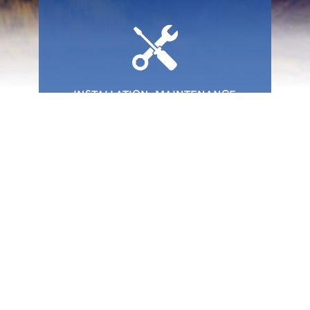
INSTALLATION, MAINTENANCE
ET INTERVENTION SUR
SITE EN 4H
I-Communic8 dispose déjà de
plusieurs références démontrant
ses capacités à assurer
l’installation et la maintenance de
systèmes conséquents. Nous
pouvons assurer des interventions
sur site en 4h à 5h en Suisse
romande.