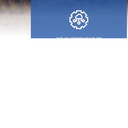
DÉVELOPPEMENT ET
INTÉGRATION DE SOLUTIONS
SUR MESURES
I-Communic8 vous propose son
expertise pour vos projets de
télécommunications. Les solutions
que nous sommes à même de
vous fournir permettent d’intégrer
les outils informatiques,
domotiques et collaboratifs au
système.