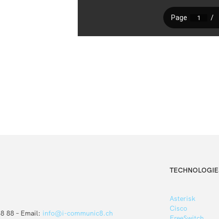
TECHNOLOGIES
Asterisk
Cisco
88 88 – Email:
info@i-communic8.ch
FreeSwitch