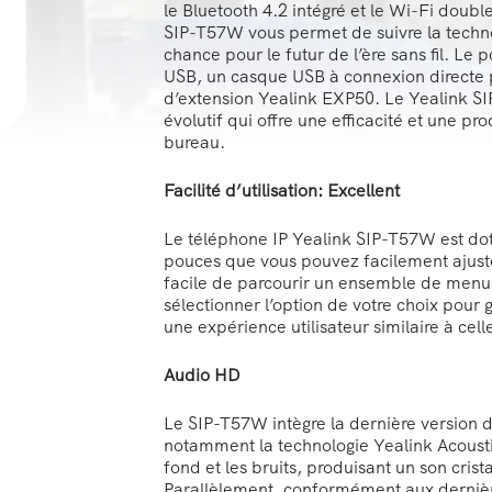
le Bluetooth 4.2 intégré et le Wi-Fi doub
SIP-T57W vous permet de suivre la technolo
chance pour le futur de l’ère sans fil. Le
USB, un casque USB à connexion directe pa
d’extension Yealink EXP50. Le Yealink S
évolutif qui offre une efficacité et une pr
bureau.
Facilité d’utilisation: Excellent
Le téléphone IP Yealink SIP-T57W est doté
pouces que vous pouvez facilement ajuster 
facile de parcourir un ensemble de menus
sélectionner l’option de votre choix pour 
une expérience utilisateur similaire à ce
Audio HD
Le SIP-T57W intègre la dernière version 
notamment la technologie Yealink Acoustic
fond et les bruits, produisant un son cri
Parallèlement, conformément aux dernièr