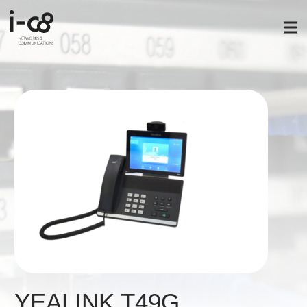
YEALINK T49G