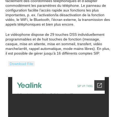
facilement des coordonnées téléphoniques et d’adapter
commodément les paramètres du téléphone. Le panneau de
configuration facilite l’accès rapide aux fonctions les plus
importantes, p. ex. l’activation/la désactivation de la fonction
Société
vidéo, le WiFi, le Bluetooth, l’écran externe, la transmission des
appels téléphoniques et bien plus encore.
I-Crea8
Le vidéophone dispose de 29 touches DSS individuellement
programmables et de huit touches de fonction (message,
Services
casque, mise en attente, mise en sommeil, transfert, vidéo
marche/arrêt, rappel automatique, mode mains libres). En plus,
Terminaux et solutions VoIP
il est possible de gérer jusqu’à 16 différents comptes SIP.
Solutions IP
Download File
Contact