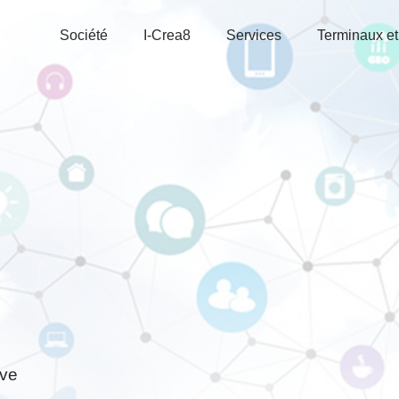
Société
I-Crea8
Services
Terminaux et
ve