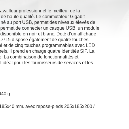
vailleur professionnel le meilleur de la
de haute qualité.
Le commutateur Gigabit
mbiné au port USB, permet des niveaux élevés de
 permet de connecter un casque USB, un module
disponible en noir et blanc.
Doté d’un affichage
le D715 dispose également de quatre touches
ivial et de cinq touches programmables avec LED
pels.
Il prend en charge quatre identités SIP.
La
é.
La combinaison de fonctionnalités et
l idéal pour les fournisseurs de services et les
440 g
x185x40 mm.
avec repose-pieds 205x185x200 /