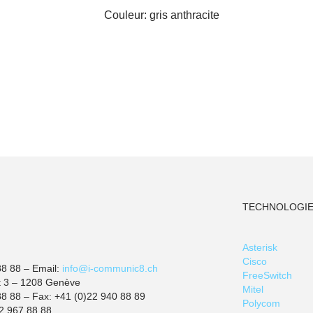
Couleur: gris anthracite
TECHNOLOGIE
Asterisk
Cisco
88 88 – Email:
info@i-communic8.ch
FreeSwitch
t 3 – 1208 Genève
Mitel
88 88 – Fax: +41 (0)22 940 88 89
Polycom
2 967 88 88