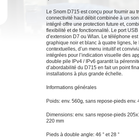
Le Snom D715 est conçu pour fournir au tra
connectivité haut débit combinée à un son 
intégré offre une protection future et, co
flexibilité et de fonctionnalité.
Le port USB
d’extension D7 ou Wlan.
Le téléphone est 
graphique noir et blanc à quatre lignes, 
contextuelles, d’un menu intuitif et conv
intégrées pour l’indication visuelle des ap
double pile IPv4 / IPv6 garantit la pérennit
d’abordabilité du D715 en fait un point fina
installations à plus grande échelle.
Informations générales
Poids: env.
560g, sans repose-pieds env.
Dimensions: env.
sans repose-pieds 205
220 mm
Pieds à double angle: 46 ° et 28 °