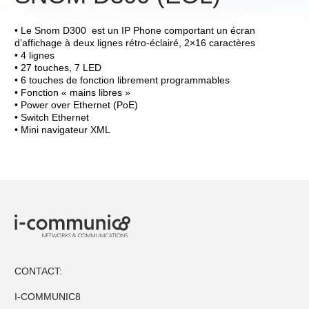
• Le Snom D300 est un IP Phone comportant un écran
d’affichage à deux lignes rétro-éclairé, 2×16 caractères
• 4 lignes
• 27 touches, 7 LED
• 6 touches de fonction librement programmables
• Fonction « mains libres »
• Power over Ethernet (PoE)
Société
• Switch Ethernet
• Mini navigateur XML
I-Crea8
Services
Terminaux et solutions VoIP
Solutions IP
Contact
CONTACT:
I-COMMUNIC8